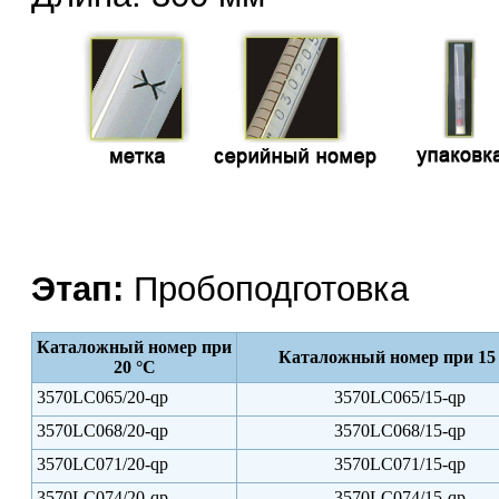
Этап:
Пробоподготовка
Каталожный номер при
Каталожный номер при 15
20 °С
3570LC065/20-qp
3570LC065/15-qp
3570LC068/20-qp
3570LC068/15-qp
3570LC071/20-qp
3570LC071/15-qp
3570LC074/20-qp
3570LC074/15-qp