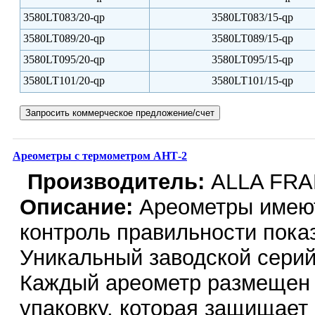
3580LT083/20-qp
3580LT083/15-qp
3580LT089/20-qp
3580LT089/15-qp
3580LT095/20-qp
3580LT095/15-qp
3580LT101/20-qp
3580LT101/15-qp
Ареометры с термометром АНТ-2
Производитель:
ALLA FR
Описание:
Ареометры имеют
контроль правильности пока
Уникальный заводской сери
Каждый ареометр размещен 
упаковку, которая защищает