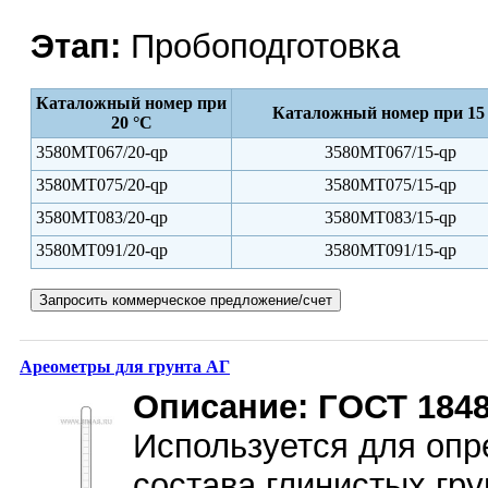
Этап:
Пробоподготовка
Каталожный номер при
Каталожный номер при 15
20 °С
3580MT067/20-qp
3580MT067/15-qp
3580MT075/20-qp
3580MT075/15-qp
3580MT083/20-qp
3580MT083/15-qp
3580MT091/20-qp
3580MT091/15-qp
Ареометры для грунта АГ
Описание:
ГОСТ 1848
Используется для опр
состава глинистых гру